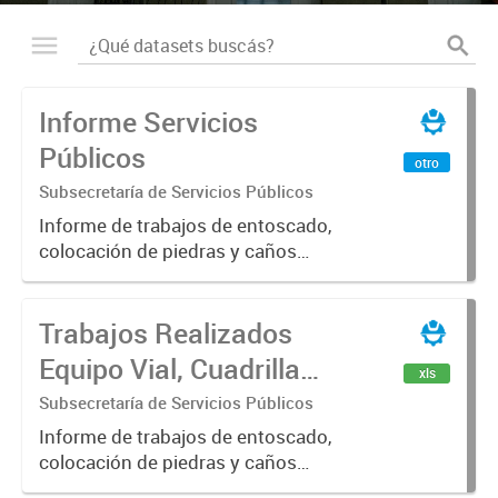
Informe Servicios
Públicos
otro
Subsecretaría de Servicios Públicos
Informe de trabajos de entoscado,
colocación de piedras y caños
(zanjeo - cruce de calles) Informe
de Cuadrilla de Bacheo: albañilería y
Trabajos Realizados
construcción, colocación de tapa
registro, reparación...
Equipo Vial, Cuadrilla
xls
Bacheo, Servicio
Subsecretaría de Servicios Públicos
Eléctrico - Noviembre
Informe de trabajos de entoscado,
colocación de piedras y caños
2021
(zanjeo - cruce de calles) Informe