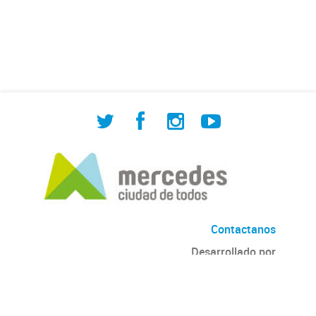
de Cuadrilla de Bacheo: albañilería y
construcción, colocación de tapa
registro, reparación...
Contactanos
Desarrollado por
Andino
con
CKAN
Versión: 2.6.3