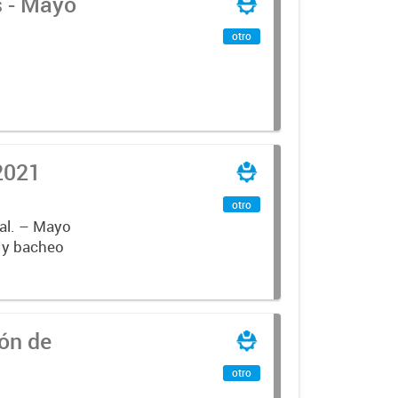
s - Mayo
otro
2021
otro
pal. – Mayo
to y bacheo
ón de
otro