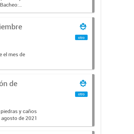
e Bacheo:
istro,
tiembre
otro
e el mes de
ón de
otro
 piedras y caños
de agosto de 2021