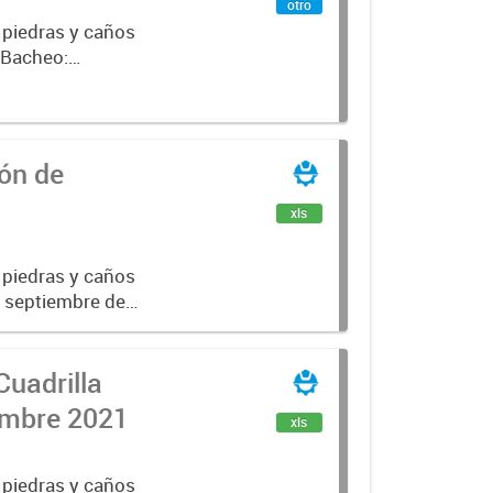
otro
 piedras y caños
e Bacheo:
istro,
ón de
xls
 piedras y caños
de septiembre de
Cuadrilla
iembre 2021
xls
 piedras y caños