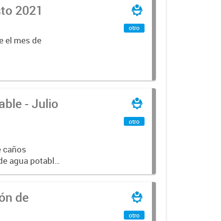
sto 2021
otro
e el mes de
ble - Julio
otro
e caños
 de agua potable
ón de
otro