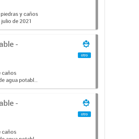
 piedras y caños
e julio de 2021
ble -
otro
e caños
 de agua potable
ble -
otro
e caños
 de agua potable