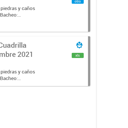
otro
 piedras y caños
e Bacheo:
istro,
Cuadrilla
iembre 2021
xls
 piedras y caños
e Bacheo:
istro,