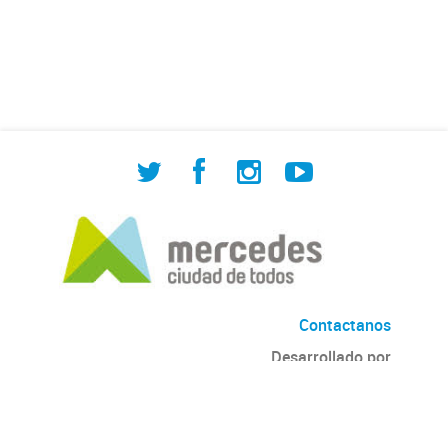
de Cuadrilla de Bacheo: albañilería y
construcción, colocación de tapa
registro, reparación...
Contactanos
Desarrollado por
Andino
con
CKAN
Versión: 2.6.3