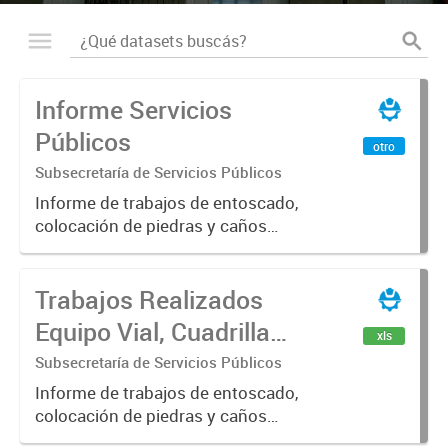
Informe Servicios
Públicos
otro
Subsecretaría de Servicios Públicos
Informe de trabajos de entoscado,
colocación de piedras y caños
(zanjeo - cruce de calles) Informe
de Cuadrilla de Bacheo: albañilería y
Trabajos Realizados
construcción, colocación de tapa
registro, reparación...
Equipo Vial, Cuadrilla
xls
Bacheo, Servicio
Subsecretaría de Servicios Públicos
Eléctrico - Noviembre
Informe de trabajos de entoscado,
colocación de piedras y caños
2021
(zanjeo - cruce de calles) Informe