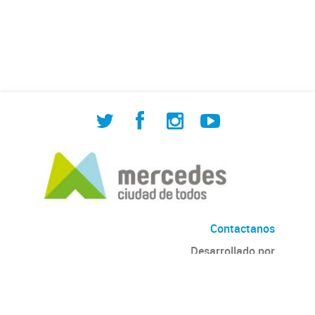
de Cuadrilla de Bacheo: albañilería y
construcción, colocación de tapa
registro, reparación...
Contactanos
Desarrollado por
Andino
con
CKAN
Versión: 2.6.3