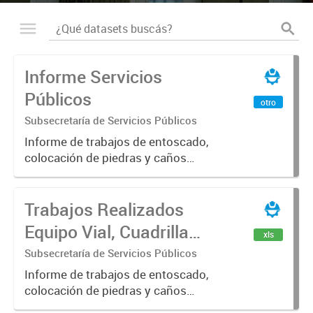
Informe Servicios
Públicos
otro
Subsecretaría de Servicios Públicos
Informe de trabajos de entoscado,
colocación de piedras y caños
(zanjeo - cruce de calles) Informe
de Cuadrilla de Bacheo: albañilería y
Trabajos Realizados
construcción, colocación de tapa
registro, reparación...
Equipo Vial, Cuadrilla
xls
Bacheo, Servicio
Subsecretaría de Servicios Públicos
Eléctrico - Noviembre
Informe de trabajos de entoscado,
colocación de piedras y caños
2021
(zanjeo - cruce de calles) Informe