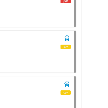
pdf
csv
csv