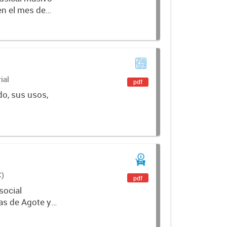
en el mes de
ial
pdf
do, sus usos,
C)
pdf
social
as de Agote y