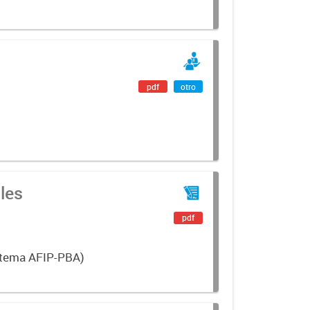
pdf
otro
les
pdf
istema AFIP-PBA)