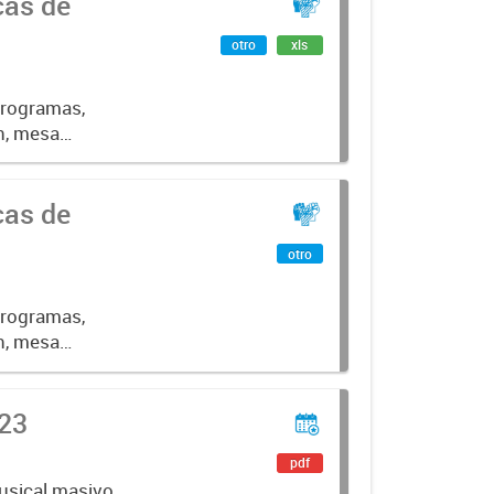
cas de
otro
xls
programas,
n, mesa
cas de
otro
programas,
n, mesa
023
pdf
usical masivo