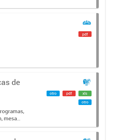
pdf
cas de
otro
pdf
xls
otro
programas,
n, mesa