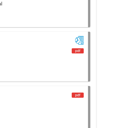
al
pdf
pdf