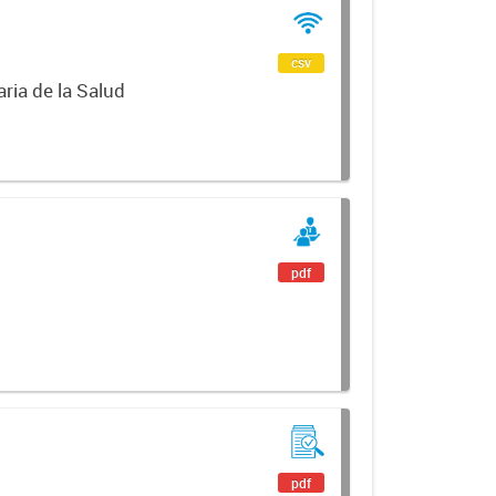
csv
ria de la Salud
pdf
pdf