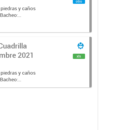
otro
 piedras y caños
e Bacheo:
istro,
Cuadrilla
iembre 2021
xls
 piedras y caños
e Bacheo:
istro,