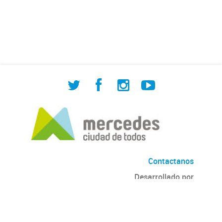
pública gratuita. Presentamos
información de la oferta educativa,
programas y estadísticas.
Contactanos
Desarrollado por
Andino
con
CKAN
Versión: 2.6.3