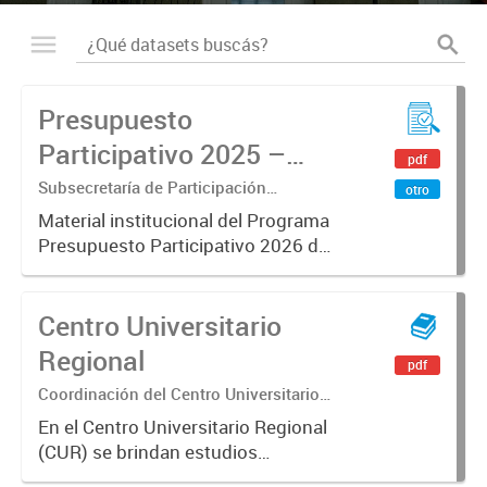
Presupuesto
Participativo 2025 –
pdf
Presentación
Subsecretaría de Participación
otro
Ciudadana y Relaciones con la
institucional
Material institucional del Programa
Comunidad
Presupuesto Participativo 2026 del
Municipio de Mercedes. Incluye
información sobre objetivos,
Centro Universitario
normativa, montos asignados,
zonas de participación, criterios...
Regional
pdf
Coordinación del Centro Universitario
Regional (CUR)
En el Centro Universitario Regional
(CUR) se brindan estudios
superiores y cursos de manera