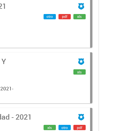
21
otro
pdf
xls
 Y
xls
2021-
Móviles de las Fuerzas de Seguridad - 2021
xls
otro
pdf