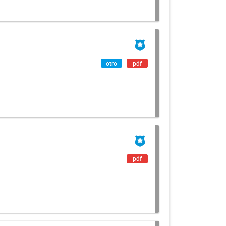
otro
pdf
pdf