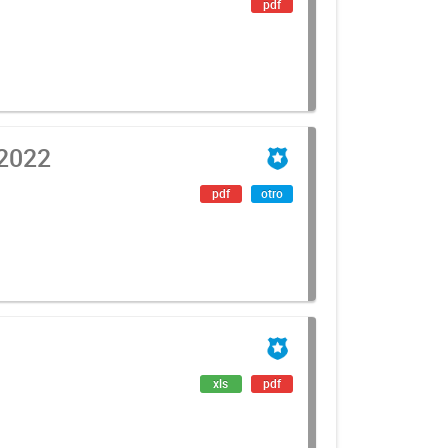
pdf
2022
pdf
otro
xls
pdf