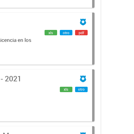
xls
otro
pdf
icencia en los
Reclamos 147 Atención al Vecino - 2021
xls
otro