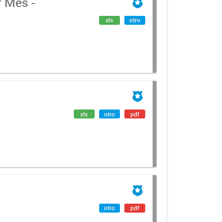
 Mes -
xls
otro
xls
otro
pdf
otro
pdf