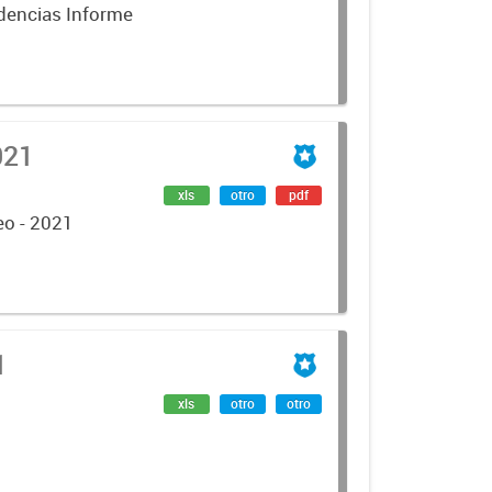
ndencias Informe
021
xls
otro
pdf
eo - 2021
1
xls
otro
otro