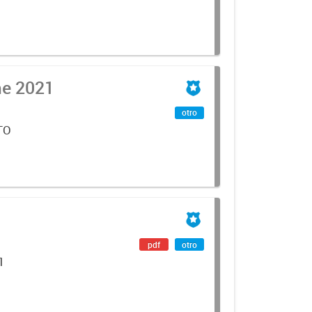
me 2021
otro
TO
pdf
otro
1