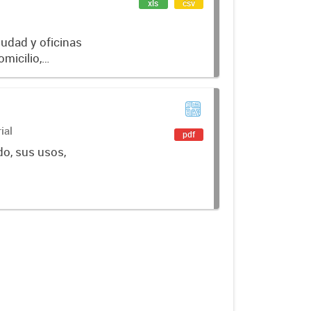
xls
csv
iudad y oficinas
omicilio,
ial
pdf
do, sus usos,