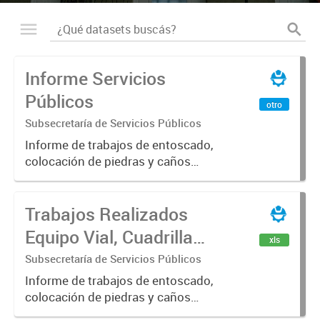
Informe Servicios
Públicos
otro
Subsecretaría de Servicios Públicos
Informe de trabajos de entoscado,
colocación de piedras y caños
(zanjeo - cruce de calles) Informe
de Cuadrilla de Bacheo: albañilería y
Trabajos Realizados
construcción, colocación de tapa
registro, reparación...
Equipo Vial, Cuadrilla
xls
Bacheo, Servicio
Subsecretaría de Servicios Públicos
Eléctrico - Noviembre
Informe de trabajos de entoscado,
colocación de piedras y caños
2021
(zanjeo - cruce de calles) Informe