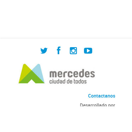
de Cuadrilla de Bacheo: albañilería y
construcción, colocación de tapa
registro, reparación...
Contactanos
Desarrollado por
Andino
con
CKAN
Versión: 2.6.3