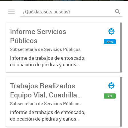
Informe Servicios
Públicos
otro
Subsecretaría de Servicios Públicos
Informe de trabajos de entoscado,
colocación de piedras y caños
(zanjeo - cruce de calles) Informe
de Cuadrilla de Bacheo: albañilería y
Trabajos Realizados
construcción, colocación de tapa
registro, reparación...
Equipo Vial, Cuadrilla
xls
Bacheo, Servicio
Subsecretaría de Servicios Públicos
Eléctrico - Noviembre
Informe de trabajos de entoscado,
colocación de piedras y caños
2021
(zanjeo - cruce de calles) Informe