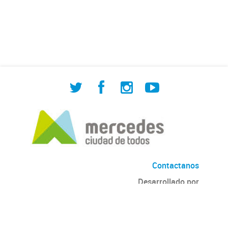
de Cuadrilla de Bacheo: albañilería y
construcción, colocación de tapa
registro, reparación...
Contactanos
Desarrollado por
Andino
con
CKAN
Versión: 2.6.3