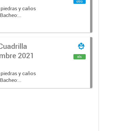
otro
 piedras y caños
e Bacheo:
istro,
Cuadrilla
iembre 2021
xls
 piedras y caños
e Bacheo:
istro,