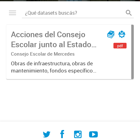
Acciones del Consejo
Escolar junto al Estado
pdf
Provincial y Nacional
Consejo Escolar de Mercedes
Obras de infraestructura, obras de
mantenimiento, fondos específicos,
Servicio Alimentario Escolar (SAE),
compra de libros, material,
herramientas tecnológicas e
insumos, y otras líneas de trabajo...