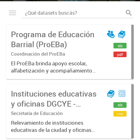
Programa de Educación
Barrial (ProEBa)
xls
Coordinación del ProEBa
pdf
El ProEBa brinda apoyo escolar,
alfabetización y acompañamiento
integral a cientos de niños, niñas,
jóvenes y adultos de la ciudad en
Instituciones educativas
más de 50 sedes barriales. Trabaja
junto al sistema educativo...
y oficinas DGCYE -
xls
Relevamiento 2021
Secretaría de Educación
csv
Relevamiento de instituciones
educativas de la ciudad y oficinas
de la Dirección General de Cultura y