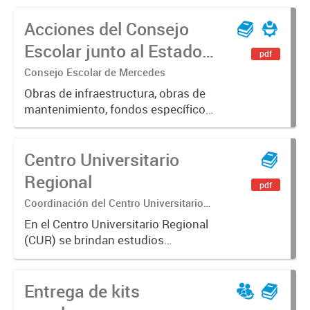
Educación, domicilio, directivo/a,
Acciones del Consejo
contacto y modalidad.
Escolar junto al Estado
pdf
Provincial y Nacional
Consejo Escolar de Mercedes
Obras de infraestructura, obras de
mantenimiento, fondos específicos,
Servicio Alimentario Escolar (SAE),
compra de libros, material,
Centro Universitario
herramientas tecnológicas e
insumos, y otras líneas de trabajo...
Regional
pdf
Coordinación del Centro Universitario
Regional (CUR)
En el Centro Universitario Regional
(CUR) se brindan estudios
superiores y cursos de manera
pública gratuita. Presentamos
Entrega de kits
información de la oferta educativa,
programas y estadísticas.