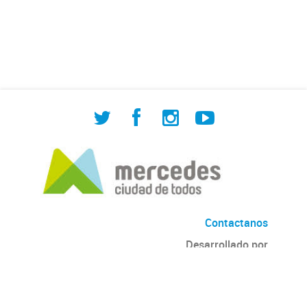
funcionarios/as. Comprende el
período 2015-2017.
Contactanos
Desarrollado por
Andino
con
CKAN
Versión: 2.6.3