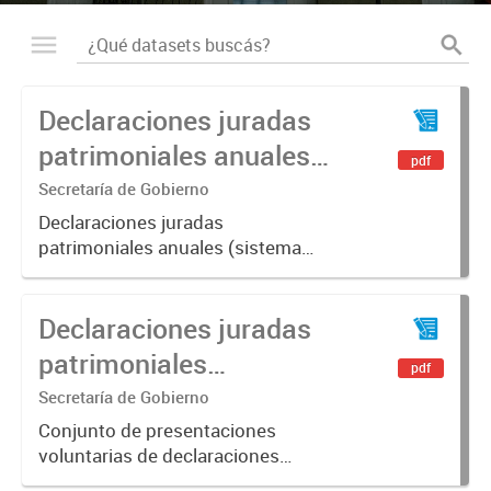
Declaraciones juradas
patrimoniales anuales
pdf
2019-2024
Secretaría de Gobierno
Declaraciones juradas
patrimoniales anuales (sistema
AFIP-PBA) de funcionarios/as.
Declaraciones juradas
patrimoniales
pdf
voluntarias 2015-2017
Secretaría de Gobierno
Conjunto de presentaciones
voluntarias de declaraciones
juradas patrimoniales anuales de