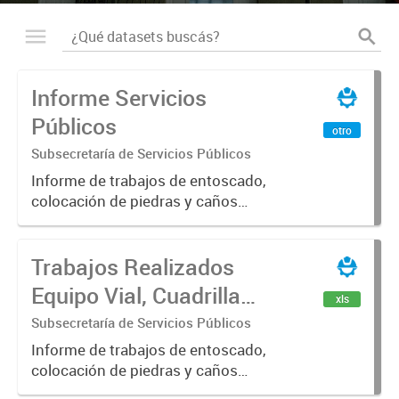
Informe Servicios
Públicos
otro
Subsecretaría de Servicios Públicos
Informe de trabajos de entoscado,
colocación de piedras y caños
(zanjeo - cruce de calles) Informe
de Cuadrilla de Bacheo: albañilería y
Trabajos Realizados
construcción, colocación de tapa
registro, reparación...
Equipo Vial, Cuadrilla
xls
Bacheo, Servicio
Subsecretaría de Servicios Públicos
Eléctrico - Noviembre
Informe de trabajos de entoscado,
colocación de piedras y caños
2021
(zanjeo - cruce de calles) Informe