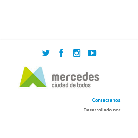
de Cuadrilla de Bacheo: albañilería y
construcción, colocación de tapa
registro, reparación...
Contactanos
Desarrollado por
Andino
con
CKAN
Versión: 2.6.3